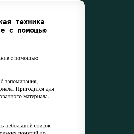
кая техника
ие с помощью
ание с помощью
б запоминания,
риала. Пригодится для
ованного материала.
ть небольшой список
кольких понятий до