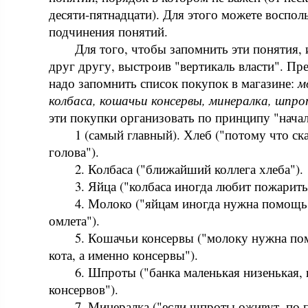
десяти-пятнадцати). Для этого можете воспол
подчинения понятий.
Для того, чтобы запомнить эти понятия,
друг другу, выстроив "вертикаль власти". Пр
надо запомнить список покупок в магазине:
м
колбаса, кошачьи консервы, минералка, шпро
эти покупки организовать по принципу "нача
1 (самый главный). Хлеб ("потому что ска
голова").
2. Колбаса ("ближайший коллега хлеба").
3. Яйца ("колбаса иногда любит пожарить
4. Молоко ("яйцам иногда нужна помощь 
омлета").
5. Кошачьи консервы ("молоку нужна по
кота, а именно консервы").
6. Шпроты ("банка маленькая низенькая, 
консервов").
7. Минералка ("если шпроты оживут, по 