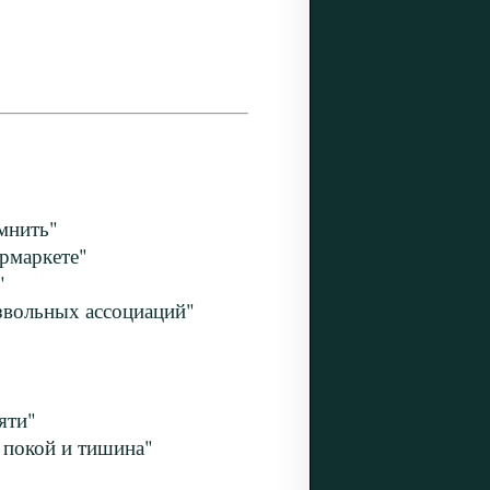
мнить"
рмаркете"
"
звольных ассоциаций"
яти"
 покой и тишина"