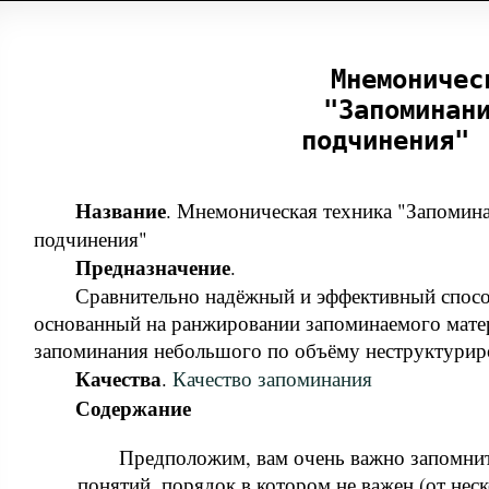
Мнемоничес
"Запоминан
подчинения"
Название
. Мнемоническая техника "Запомин
подчинения"
Предназначение
.
Сравнительно надёжный и эффективный спосо
основанный на ранжировании запоминаемого мате
запоминания небольшого по объёму неструктурир
Качества
.
Качество запоминания
Содержание
Предположим, вам очень важно запомни
понятий, порядок в котором не важен (от нес