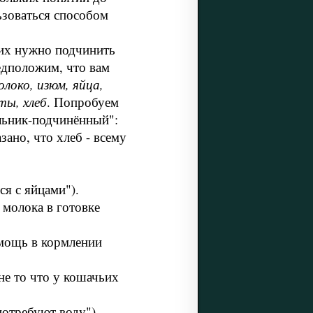
ьзоваться способом
 их нужно подчинить
едположим, что вам
олоко, изюм, яйца,
ты, хлеб
. Попробуем
льник-подчинённый":
зано, что хлеб - всему
ся с яйцами").
молока в готовке
мощь в кормлении
не то что у кошачьих
потребуют воду").