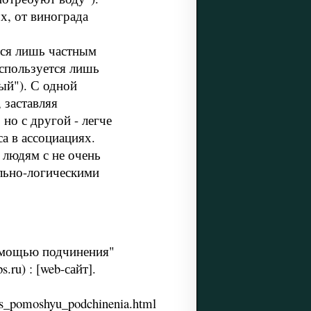
х, от винограда
тся лишь частным
используется лишь
ый"). С одной
 заставляя
но с другой - легче
а в ассоциациях.
 людям с не очень
льно-логическими
помощью подчинения"
.ru) : [web-сайт].
e_s_pomoshyu_podchinenia.html