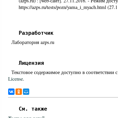
(azps.ru) : [web-сайт]. 27.11.2016. - Режим дост
https://azps.ru/tests/pozn/yama_i_myach.html (27.1
Разработчик
Лаборатория azps.ru
Лицензия
Текстовое содержимое доступно в соответствии 
License
.
См. также