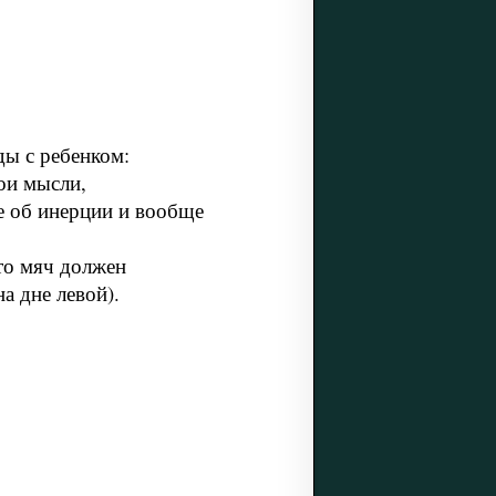
ды с ребенком:
ои мысли,
ие об инерции и вообще
то мяч должен
а дне левой).