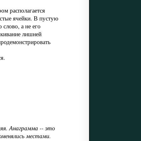
ом располагается
устые ячейки. В пустую
 слово, а не его
ркивание лишней
продемонстрировать
я.
яя. Анаграмма -- это
поменялись местами.