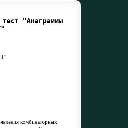
 тест "Анаграммы
Г"
 Г"
ыявления комбинаторных