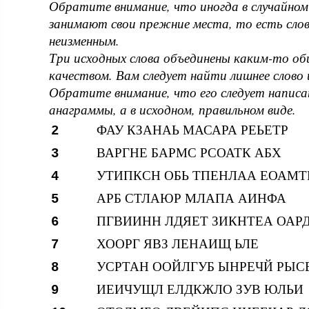
Обратите внимание, что иногда в случайном
занимают свои прежние места, то есть сл
неизменным.
Три исходных слова объединены каким-то об
качеством. Вам следует найти лишнее слово 
Обратите внимание, что его следует написат
анаграммы, а в исходном, правильном виде.
ФАУ КЗАНАЬ МАСАРА РЕЬЕТР
2
ВАРГНЕ БАРМС РСОАТК АБХ
3
УТИПКСН ОБЬ ТПЕНЛАА ЕОАМТ
4
АРБ СТЛАЮР МЛАПА АИНФА
5
ПГВИИНН ЛДЯЕТ ЗИКНТЕА ОАР
6
ХООРГ ЯВЗ ЛЕНАИЩ ЬЛЕ
7
УСРТАН ООЙЛГУБ ЫНРЕЧЙ РЫС
8
ИЕИЧУЩЛ ЕЛДКЖЛО ЗУВ ЮЛЬИ
9