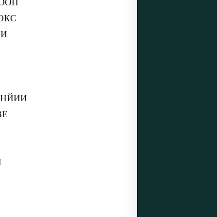
ЛООП
ОКС
КИ
ВНЙИИ
ВЕ
И