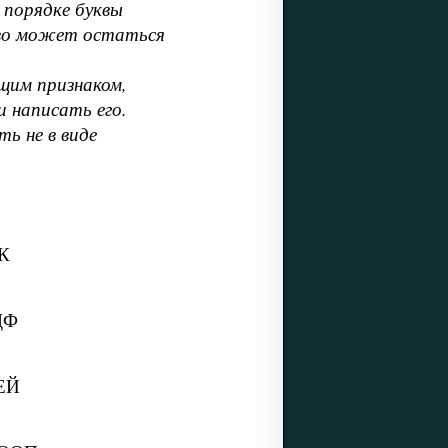
 порядке буквы
ово может остаться
щим признаком,
и написать его.
ь не в виде
К
ДФ
ЕЙ