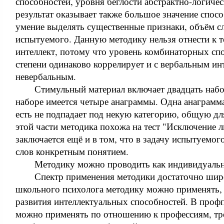
способностей, уровня беглости абстрактно-логиче
результат оказывает также большое значение спос
умение выделять существенные признаки, объём с
испытуемого. Данную методику нельзя отнести к т
интеллект, потому что уровень комбинаторных сп
степени одинаково коррелирует и с вербальным инт
невербальным.
Стимульный материал включает двадцать наб
наборе имеется четыре анаграммы. Одна анаграмма
есть не подпадает под некую категорию, общую дл
этой части методика похожа на тест "Исключение 
заключается ещё и в том, что в задачу испытуемог
слов конкретным понятием.
Методику можно проводить как индивидуально
Спектр применения методики достаточно шир
школьного психолога методику можно применять,
развития интеллектуальных способностей. В проф
можно применять по отношению к профессиям, т