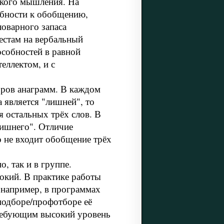
ского мышления. На
обности к обобщению,
ловарного запаса
естам на вербальный
особностей в равной
еллектом, и с
оров анаграмм. В каждом
 является "лишней", то
я остальных трёх слов. В
лишнего". Отличие
о не входит обобщение трёх
, так и в группе.
окий. В практике работы
 например, в программах
подборе/профотборе её
ребующим высокий уровень