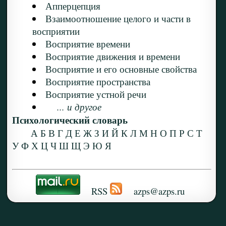
Апперцепция
Взаимоотношение целого и части в
восприятии
Восприятие времени
Восприятие движения и времени
Восприятие и его основные свойства
Восприятие пространства
Восприятие устной речи
... и другое
Психологический словарь
А
Б
В
Г
Д
Е
Ж
З
И
Й
К
Л
М
Н
О
П
Р
С
Т
У
Ф
Х
Ц
Ч
Ш
Щ
Э
Ю
Я
RSS
azps@azps.ru