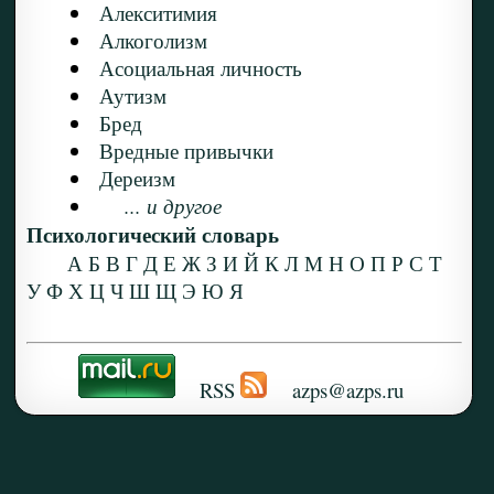
Алекситимия
Алкоголизм
Асоциальная личность
Аутизм
Бред
Вредные привычки
Дереизм
... и другое
Психологический словарь
А
Б
В
Г
Д
Е
Ж
З
И
Й
К
Л
М
Н
О
П
Р
С
Т
У
Ф
Х
Ц
Ч
Ш
Щ
Э
Ю
Я
RSS
azps@azps.ru