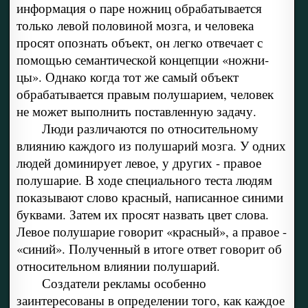
информация о паре ножниц обрабатывается
только левой половиной мозга, и человека
просят опо­знать объект, он легко отвечает с
помощью семантической концепции «ножни­
цы». Однако когда тот же самый объект
обрабатывается правым полушарием, человек
не может выполнить поставленную задачу.
Люди различаются по относительному
влиянию каждого из полушарий моз­га. У одних
людей доминирует левое, у других - правое
полушарие. В ходе специального теста людям
показывают слово красный, написанное синими
бук­вами. Затем их просят назвать цвет слова.
Левое полушарие говорит «красный», а правое -
«синий». Полученный в итоге ответ говорит об
относитель­ном влиянии полушарий.
Создатели рекламы особенно
заинтересованы в определении того, как каждое