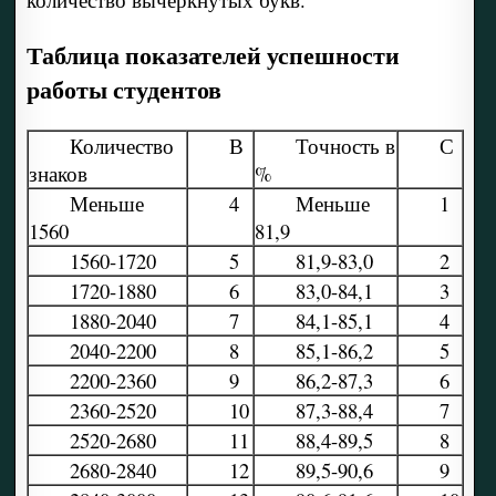
Таблица показателей успешности
работы студентов
Количество
В
Точность в
С
знаков
%
Меньше
4
Меньше
1
1560
81,9
1560-1720
5
81,9-83,0
2
1720-1880
6
83,0-84,1
3
1880-2040
7
84,1-85,1
4
2040-2200
8
85,1-86,2
5
2200-2360
9
86,2-87,3
6
2360-2520
10
87,3-88,4
7
2520-2680
11
88,4-89,5
8
2680-2840
12
89,5-90,6
9