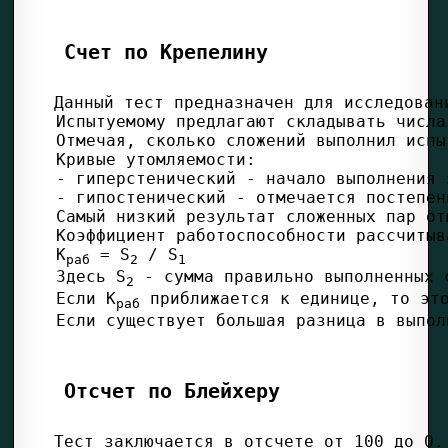
Счет по Крепелину
К
 = S
 / S
раб
2
1
Здесь S
 - сумма правильно выполненных 
2
Если К
раб
Отсчет по Блейхеру