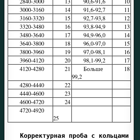
2840-3000
13
90,6-91,6
10
3000-3160
14
91,6-92,7
11
3160-3320
15
92,7-93,8
12
3320-3480
16
93,8-94,9
13
3480-3640
17
94,9-96,0
14
3640-3800
18
96,0-97,0
15
3800-3960
19
97,0-98,1
16
3960-4120
20
98,1-99,2
17
4120-4280
21
Больше
18
99,2
4280-4440
22
4440-4600
23
4600-4720
24
4720-4920
25
Корректурная проба с кольцами