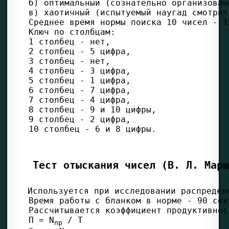
Тест отыскания чисел (В. Л. Марш
П = N
пр