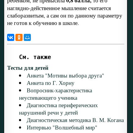
0,8 балла,
ребенком, не превыси­ла
то его
наглядно-действенное мышление считается
слаборазвитым, а сам он по данному параметру
не готов к обуче­нию в школе.
См. также
Тесты для детей
Анкета "Мотивы выбора друга"
Анкета по Г. Хорну
Вопросник-характеристика
неуспевающего ученика
Диагностика периферических
нарушений речи у детей
Диагностическая методика В. М. Когана
Интервью "Волшебный мир"