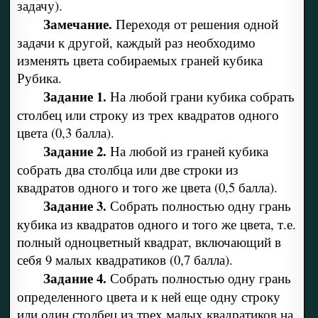
задачу).
Замечание.
Переходя от решения одной
задачи к другой, каж­дый раз необходимо
изменять цвета собираемых гра­ней кубика
Рубика.
Задание 1.
На любой грани кубика собрать
столбец или стро­ку из трех квадратов одного
цвета (0,3 балла).
Задание 2.
На любой из граней кубика
собрать два столбца или две строки из
квадратов одного и того же цвета (0,5 балла).
Задание 3.
Собрать полностью одну грань
кубика из квадра­тов одного и того же цвета, т.е.
полный одноцветный квадрат, включающий в
себя 9 малых квадратиков (0,7 балла).
Задание 4.
Собрать полностью одну грань
определенного цве­та и к ней еще одну строку
или один столбец из трех малых квад­ратиков на