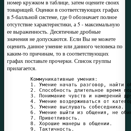
номер кружком в таблице, затем оцените своих
товарищей. Оценки в соответствующих графах
в 5-балльной системе, где 0 обозначает полное
отсутствие характеристики, а 5 - максимальную
ее выраженность. Десятичные дробные
значения не допускаются. Если Вы не можете
оценить данное умение или данного человека по
каким-то причинам, то в соответствующих
графах поставьте прочерки. Список группы
прилагается.
	Коммуникативные умения:

	1. Умение начать разговор, найти общую тему.

	2. Способность длительное время поддерживать разговор.

	3. Понимание чувств и намерений другого человека.

	4. Умение воздерживаться от категорических суждений при оценке других.

	5. Умение выслушать собеседника.

	6. Умение выйти из общения, не обижая других.

	7. Приветливость.

	8. Хорошие манеры в общении.

	9. Тактичность.
