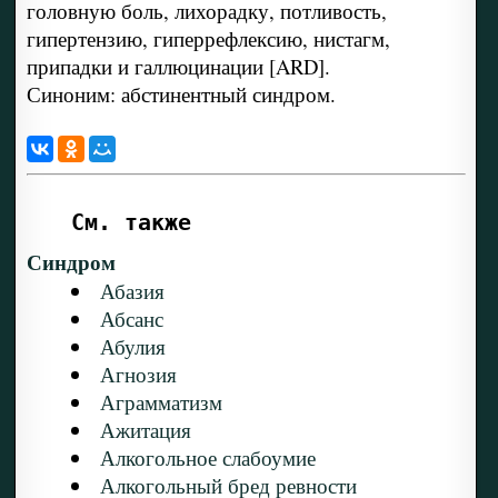
головную боль, лихорадку, потливость,
гипертензию, гиперрефлексию, нистагм,
припадки и галлюцинации [ARD].
Синоним: абстинентный синдром.
См. также
Синдром
Абазия
Абсанс
Абулия
Агнозия
Аграмматизм
Ажитация
Алкогольное слабоумие
Алкогольный бред ревности