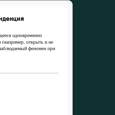
нденция
щееся одновременно
например, открыть и не
о наблюдаемый феномен при