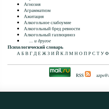
Агнозия
Аграмматизм
Ажитация
Алкогольное слабоумие
Алкогольный бред ревности
Алкогольный галлюциноз
... и другое
Психологический словарь
А
Б
В
Г
Д
Е
Ж
З
И
Й
К
Л
М
Н
О
П
Р
С
Т
У
Ф
RSS
azps@a