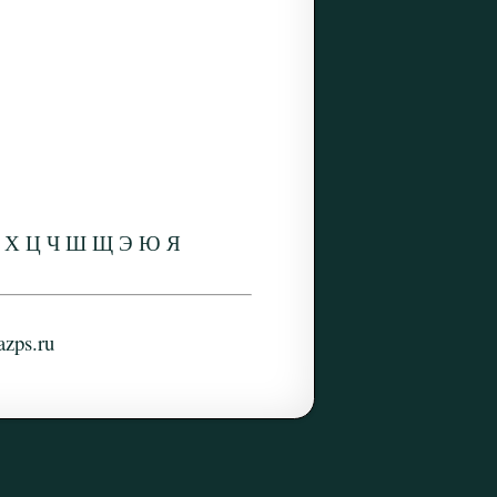
Х
Ц
Ч
Ш
Щ
Э
Ю
Я
zps.ru