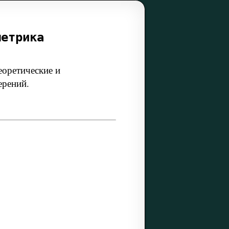
метрика
еоретические и
ерений.