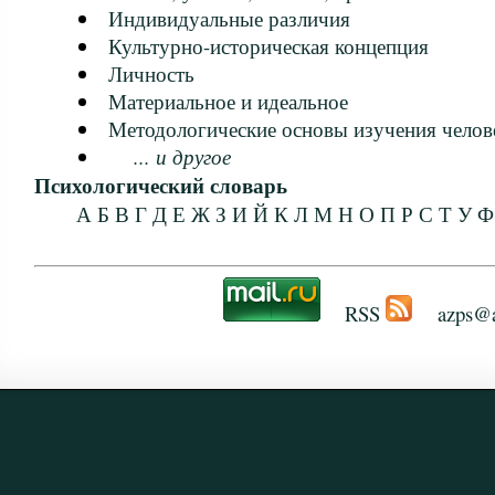
Индивидуальные различия
Культурно-историческая концепция
Личность
Материальное и идеальное
Методологические основы изучения челов
... и другое
Психологический словарь
А
Б
В
Г
Д
Е
Ж
З
И
Й
К
Л
М
Н
О
П
Р
С
Т
У
Ф
RSS
azps@a