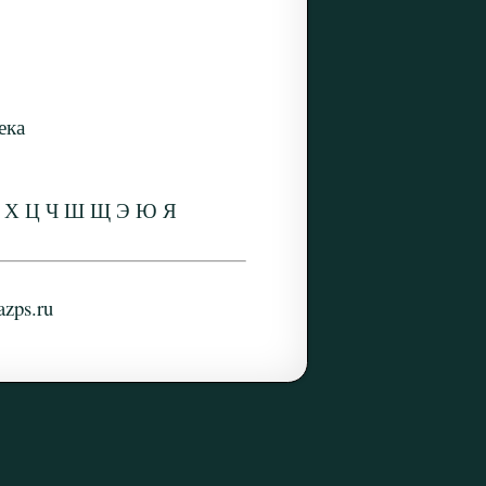
ека
Х
Ц
Ч
Ш
Щ
Э
Ю
Я
zps.ru