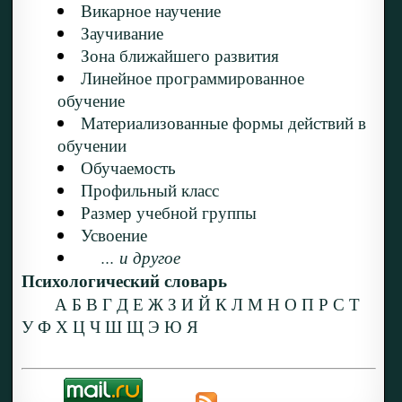
Викарное научение
Заучивание
Зона ближайшего развития
Линейное программированное
обучение
Материализованные формы действий в
обучении
Обучаемость
Профильный класс
Размер учебной группы
Усвоение
... и другое
Психологический словарь
А
Б
В
Г
Д
Е
Ж
З
И
Й
К
Л
М
Н
О
П
Р
С
Т
У
Ф
Х
Ц
Ч
Ш
Щ
Э
Ю
Я