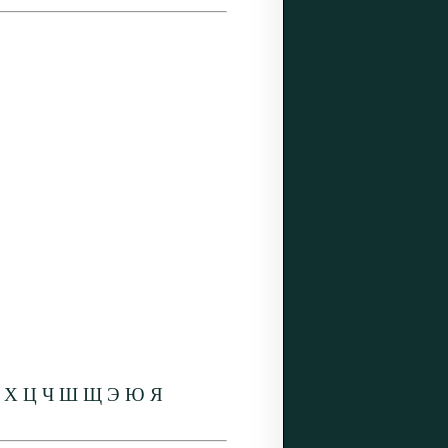
Х
Ц
Ч
Ш
Щ
Э
Ю
Я