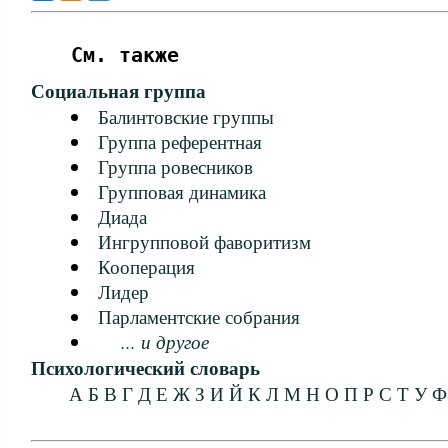
См. также
Социальная группа
Балинтовские группы
Группа референтная
Группа ровесников
Групповая динамика
Диада
Ингрупповой фаворитизм
Кооперация
Лидер
Парламентские собрания
... и другое
Психологический словарь
А
Б
В
Г
Д
Е
Ж
З
И
Й
К
Л
М
Н
О
П
Р
С
Т
У
Ф