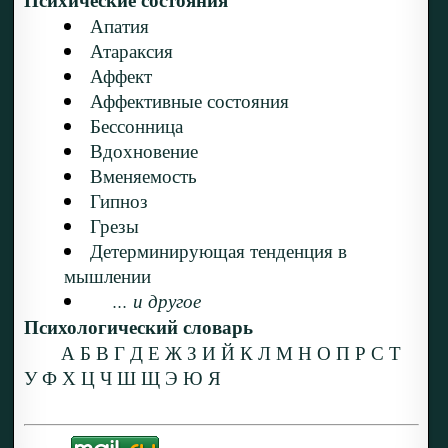
Апатия
Атараксия
Аффект
Аффективные состояния
Бессонница
Вдохновение
Вменяемость
Гипноз
Грезы
Детерминирующая тенденция в
мышлении
... и другое
Психологический словарь
А
Б
В
Г
Д
Е
Ж
З
И
Й
К
Л
М
Н
О
П
Р
С
Т
У
Ф
Х
Ц
Ч
Ш
Щ
Э
Ю
Я