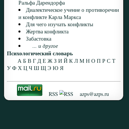
Ральфа Дарендорфа
Диалектическое учение о противоречии
и конфликте Карла Маркса
Для чего изучать конфликты
Жертва конфликта
Забастовка
... и другое
Психологический словарь
А
Б
В
Г
Д
Е
Ж
З
И
Й
К
Л
М
Н
О
П
Р
С
Т
У
Ф
Х
Ц
Ч
Ш
Щ
Э
Ю
Я
RSS
azps@azps.ru