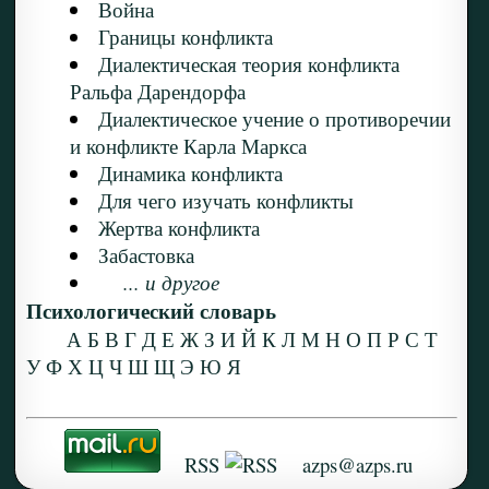
Война
Границы конфликта
Диалектическая теория конфликта
Ральфа Дарендорфа
Диалектическое учение о противоречии
и конфликте Карла Маркса
Динамика конфликта
Для чего изучать конфликты
Жертва конфликта
Забастовка
... и другое
Психологический словарь
А
Б
В
Г
Д
Е
Ж
З
И
Й
К
Л
М
Н
О
П
Р
С
Т
У
Ф
Х
Ц
Ч
Ш
Щ
Э
Ю
Я
RSS
azps@azps.ru