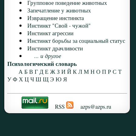
Групповое поведение животных
Запечатление у животных
Извращение инстинкта
Инстинкт "Свой - чужой"
Инстинкт агрессии
Инстинкт борьбы за социальный статус
Инстинкт драчливости
... и другое
Психологический словарь
А
Б
В
Г
Д
Е
Ж
З
И
Й
К
Л
М
Н
О
П
Р
С
Т
У
Ф
Х
Ц
Ч
Ш
Щ
Э
Ю
Я
RSS
azps@azps.ru