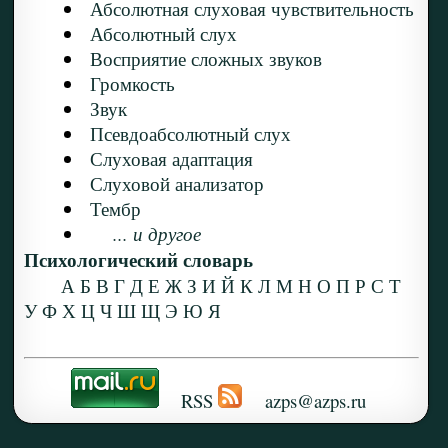
Абсолютная слуховая чувствительность
Абсолютный слух
Восприятие сложных звуков
Громкость
Звук
Псевдоабсолютный слух
Слуховая адаптация
Слуховой анализатор
Тембр
... и другое
Психологический словарь
А
Б
В
Г
Д
Е
Ж
З
И
Й
К
Л
М
Н
О
П
Р
С
Т
У
Ф
Х
Ц
Ч
Ш
Щ
Э
Ю
Я
RSS
azps@azps.ru