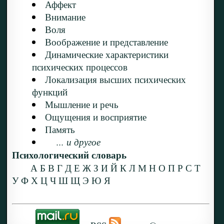
Аффект
Внимание
Воля
Воображение и представление
Динамические характеристики
психических процессов
Локализация высших психических
функций
Мышление и речь
Ощущения и восприятие
Память
... и другое
Психологический словарь
А
Б
В
Г
Д
Е
Ж
З
И
Й
К
Л
М
Н
О
П
Р
С
Т
У
Ф
Х
Ц
Ч
Ш
Щ
Э
Ю
Я