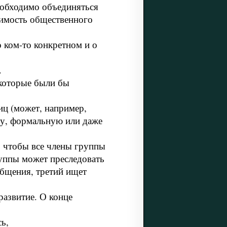
еобходимо объединяться
димость общественного
 ком-то конкретном и о
.
 которые были бы
иц (может, например,
пу, формальную или даже
, чтобы все члены группы
руппы может преследовать
общения, третий ищет
развитие. О конце
ь,