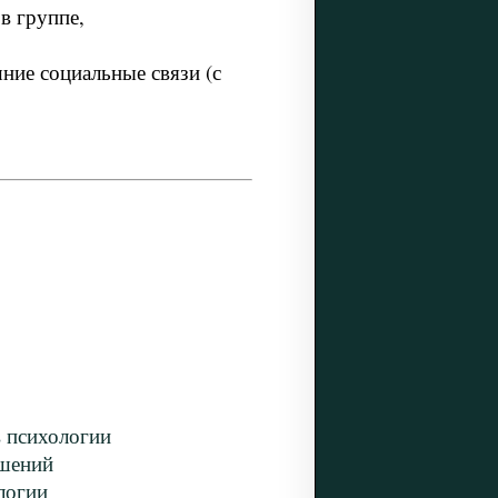
в группе,
ние социальные связи (с
 психологии
ошений
логии