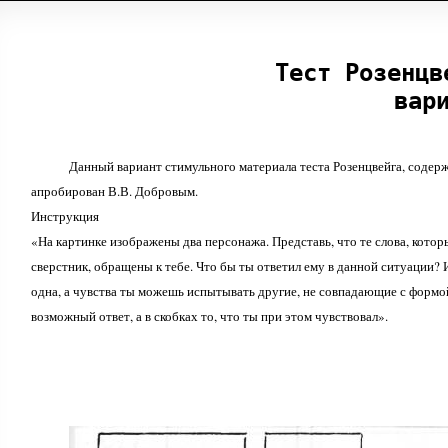
Тест Розенцв
вар
Данный вариант стимульного материала теста Розенцвейга, содер
апробирован В.В. Добровым.
Инструкция
«На картинке изображены два персонажа. Представь, что те слова, котор
сверстник, обращены к тебе. Что бы ты ответил ему в данной ситуации?
одна, а чувства ты можешь испытывать другие, не совпадающие с формо
возможный ответ, а в скобках то, что ты при этом чувствовал».