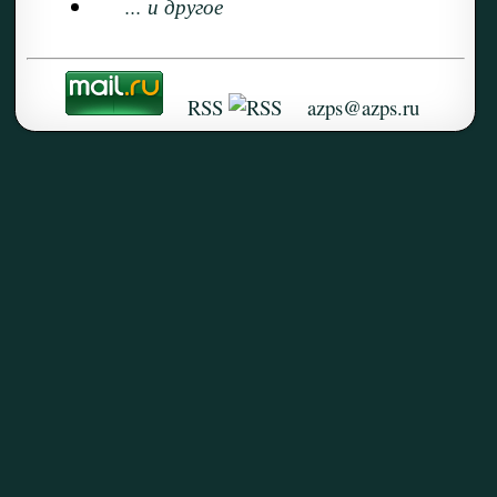
... и другое
RSS
azps@azps.ru