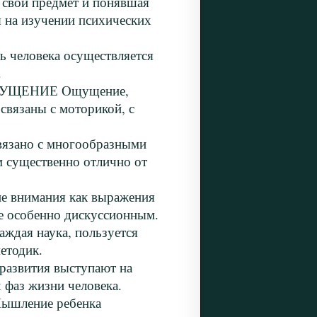
ой предмет и понявшая
я на изучении психических
еловека осуществляется
.
УЩЕНИЕ Ощущение,
 связаны с моторикой, с
зано с многообразными
ем существенно отлично от
внимания как выражения
ие особенно дискуссионным.
дая наука, пользуется
етодик.
 развития выступают на
 фаз жизни человека.
ление ребенка