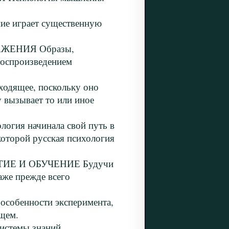
играет существенную
АЖЕНИЯ Образы,
воспроизведением
дящее, поскольку оно
у вызывает то или иное
ия начинала свой путь в
 которой русская психология
ИЕ И ОБУЧЕНИЕ Будучи
аже прежде всего
бенности эксперимента,
ющем.
темы знаний,