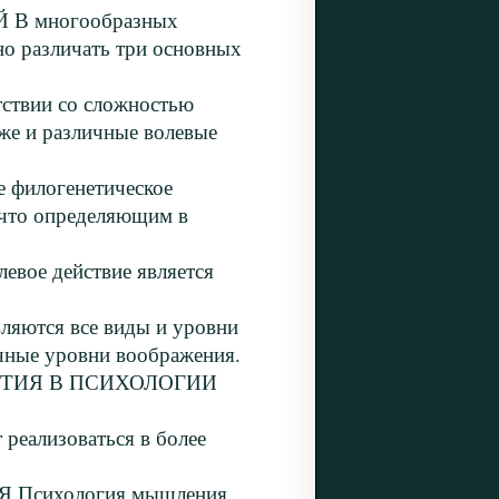
 многообразных
о различать три основных
вии со сложностью
же и различные волевые
илогенетическое
, что определяющим в
вое действие является
ются все виды и уровни
чные уровни воображения.
ВИТИЯ В ПСИХОЛОГИИ
еализоваться в более
сихология мышления