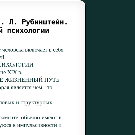
С. Л. Рубинштейн.
й психологии
века включает в себя
ей.
СИХОЛОГИИ
не XIX в.
ЕЕ ЖИЗНЕННЫЙ ПУТЬ
 является чем - то
овых и структурных
менте, обычно имеют в
уюся в импульсивности и