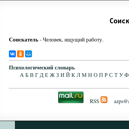
Соис
Соискатель
-
Человек, ищущий работу.
Психологический словарь
А
Б
В
Г
Д
Е
Ж
З
И
Й
К
Л
М
Н
О
П
Р
С
Т
У
Ф
RSS
azps@a