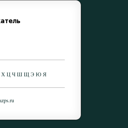
катель
Х
Ц
Ч
Ш
Щ
Э
Ю
Я
zps.ru