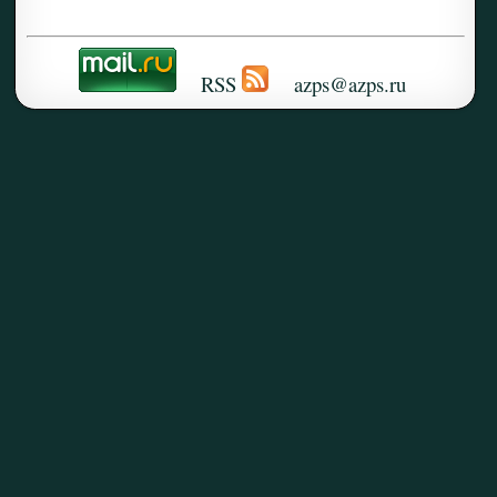
RSS
azps@azps.ru