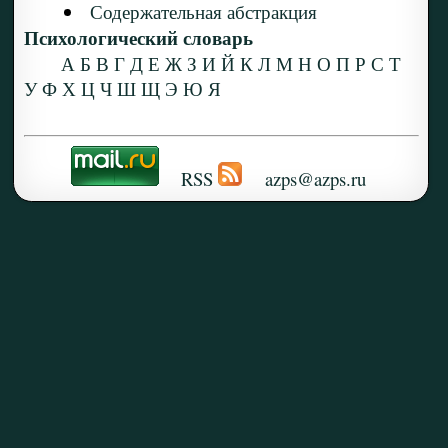
Содержательная абстракция
Психологический словарь
А
Б
В
Г
Д
Е
Ж
З
И
Й
К
Л
М
Н
О
П
Р
С
Т
У
Ф
Х
Ц
Ч
Ш
Щ
Э
Ю
Я
RSS
azps@azps.ru