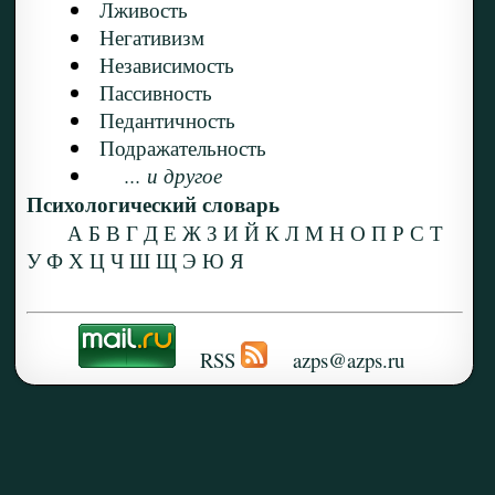
Лживость
Негативизм
Независимость
Пассивность
Педантичность
Подражательность
... и другое
Психологический словарь
А
Б
В
Г
Д
Е
Ж
З
И
Й
К
Л
М
Н
О
П
Р
С
Т
У
Ф
Х
Ц
Ч
Ш
Щ
Э
Ю
Я
RSS
azps@azps.ru