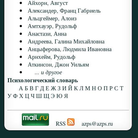
Айхорн, Август
Александер, Франц Габриель
Альцгеймер, Алоиз
Амтхауэр, Рудольф
Анастази, Анна
Андреева, Галина Михайловна
Анцыферова, Людмила Ивановна
Арнхейм, Рудольф
Аткинсон, Джон Уильям
... и другое
Психологический словарь
А
Б
В
Г
Д
Е
Ж
З
И
Й
К
Л
М
Н
О
П
Р
С
Т
У
Ф
Х
Ц
Ч
Ш
Щ
Э
Ю
Я
RSS
azps@azps.ru