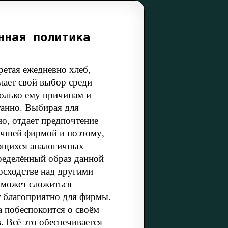
нная политика
ретая ежедневно хлеб,
лает свой выбор среди
олько ему причинам и
танно. Выбирая для
но, отдает предпочтение
лучшей фирмой и поэтому,
ющихся аналогичных
пределённый образ данной
осходстве над другими
 может сложиться
ет благоприятно для фирмы.
а побеспокоится о своём
. Всё это обеспечивается