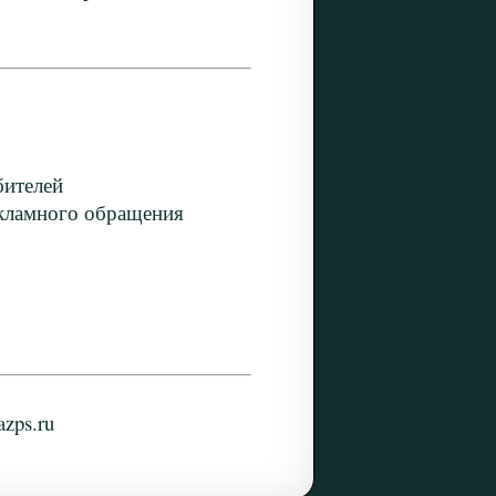
бителей
екламного обращения
zps.ru