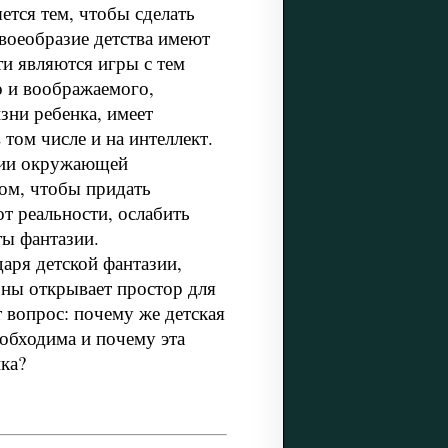
ется тем, чтобы сделать
воеобразие детства имеют
ти являются игры с тем
о и воображаемого,
зни ребенка, имеет
 том числе и на интеллект.
нии окружающей
 том, чтобы придать
т реальности, ослабить
ты фантазии.
аря детской фантазии,
оны открывает простор для
 вопрос: почему же детская
еобходима и почему эта
ка?