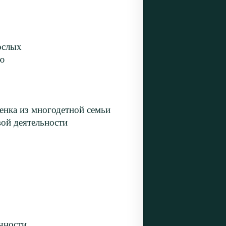
ослых
ю
енка из многодетной семьи
ой деятельности
чности