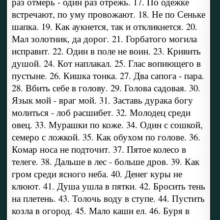
раз отмерь - один раз отрежь. 17. По одежке
встречают, по уму провожают. 18. Не по Сеньке
шапка. 19. Как аукнется, так и откликнется. 20.
Мал золотник, да дорог. 21. Горбатого могила
исправит. 22. Один в поле не воин. 23. Кривить
душой. 24. Кот наплакал. 25. Глас вопиющего в
пустыне. 26. Кишка тонка. 27. Два сапога - пара.
28. Вбить себе в голову. 29. Голова садовая. 30.
Язык мой - враг мой. 31. Заставь дурака богу
молиться - лоб расшибет. 32. Молодец среди
овец. 33. Мурашки по коже. 34. Один с сошкой,
семеро с ложкой. 35. Как обухом по голове. 36.
Комар носа не подточит. 37. Пятое колесо в
телеге. 38. Дальше в лес - больше дров. 39. Как
гром среди ясного неба. 40. Денег куры не
клюют. 41. Душа ушла в пятки. 42. Бросить тень
на плетень. 43. Толочь воду в ступе. 44. Пустить
козла в огород. 45. Мало каши ел. 46. Буря в