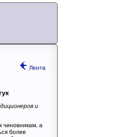
Лента
тук
диционеров и
к чиновникам, а
ься более