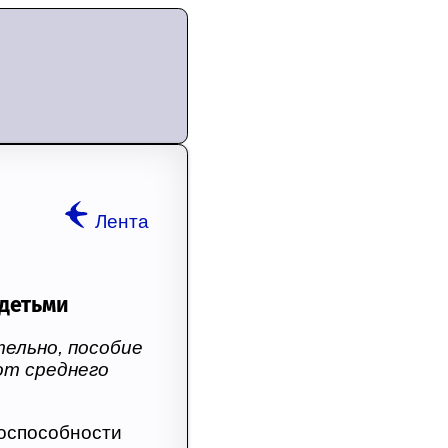
Лента
 детьми
тельно, пособие
от среднего
оспособности