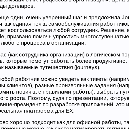
ды долларов.
еще один, очень уверенный шаг и предложила Jou
 как единая точка самообслуживания работников
ет воспользоваться любой сотрудник. Решение, 
le, призвано помочь упростить многоступенчаты
 любого процесса в организации.
вас (как сотрудника организации) в логическом по
в, которые помогут работать более продуктивно.
к называемые путешествия (journeys).
юбой работник можно увидеть как тикеты (напри
ны клиентов), разные произвольные задания (нап
омить новичка с правилами работы), выбрать пу
ого роста. Поэтому, судя по презентации, котору
вице-президент по разработке приложений, это 
рсальная платформа для EX.
во хорошо подходит как для офисной работы, та
е помощью можно как систематизировать рутинн