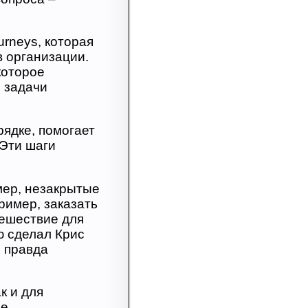
rneys, которая
 организации.
которое
е задачи
рядке, помогает
 Эти шаги
мер, незакрытые
ример, заказать
тешествие для
ю сделал Крис
и правда
к и для
ые