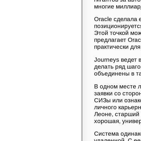
многие миллиар
Oracle сделала 
позиционируется
Этой точкой мож
предлагает Orac
практически для
Journeys ведет 
делать ряд шаго
объединены в та
В одном месте л
заявки со сторо
СИЗы или ознак
личного карьерн
Леоне, старший 
хорошая, униве
Система одинако
удаленной. С е