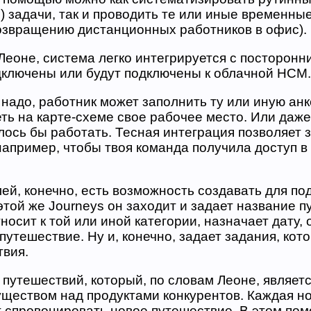
 задачи, так и проводить те или иные временны
возвращению дистанционных работников в офис).
Леоне, система легко интегрируется с посторонн
дключены или будут подключены к облачной HCM.
 надо, работник может заполнить ту или иную анк
ть на карте-схеме свое рабочее место. Или даже 
лось бы работать. Тесная интеграция позволяет
апример, чтобы твоя команда получила доступ в 
ей, конечно, есть возможность создавать для п
этой же Journeys он заходит и задает название 
носит к той или иной категории, назначает дату, 
путешествие. Ну и, конечно, задает задания, кот
твия.
 путешествий, который, по словам Леоне, являет
ществом над продуктами конкурентов. Каждая но
 спровоцировать новое путешествие. В этом пом