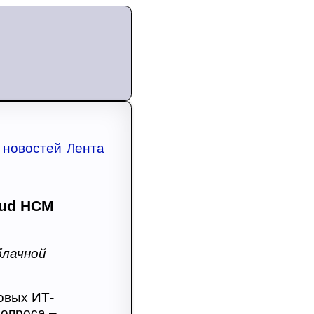
Лента
oud HCM
блачной
овых ИТ-
вопроса –