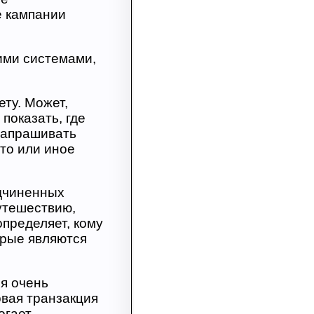
е кампании
ими системами,
ету. Может,
показать, где
 запрашивать
то или иное
одчиненных
путешествию,
определяет, кому
орые являются
ся очень
вая транзакция
огает