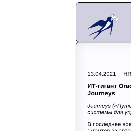
13.04.2021 H
ИТ-гигант Ora
Journeys
Journeys («Пут
системы для уп
В последнее вр
гигантов за авт