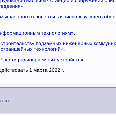
рудования насосных станций и сооружений очист
тведения»
.
мышленного газового и газоиспользующего обор
информационным технологиям»
.
 строительству подземных инженерных коммуник
страншейных технологий»
.
области радиоприемных устройств»
.
действовать 1 марта 2022 г.
gram