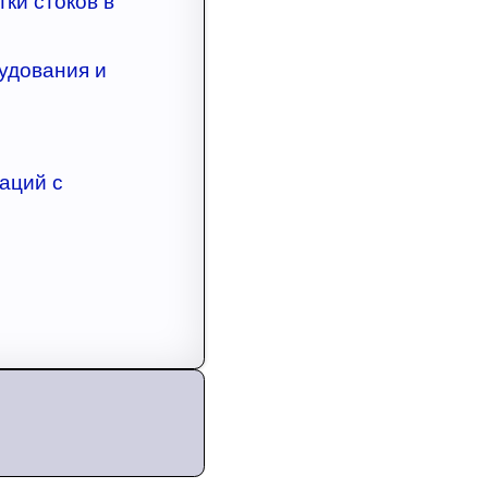
ки стоков в
удования и
аций с